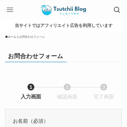
当サイトではアフィリエイト広告を利用しています
ホーム
お問合わせフォーム
お問合わせフォーム
1
2
3
入力画面
現
確認画面
現
完了画面
現
在
在
在
表
表
表
示
示
示
お名前（必須）
さ
さ
さ