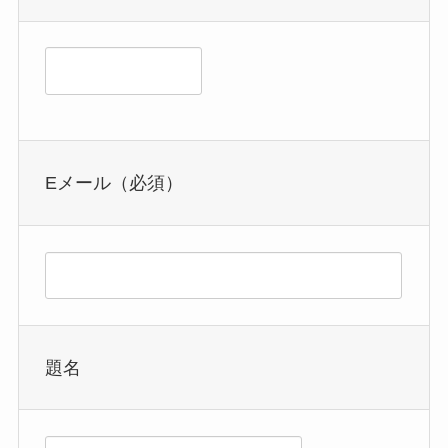
れ
れ
れ
て
て
て
い
い
い
る
る
る
画
画
画
面
面
面
で
で
で
Eメール（必須）
す。
す。
す。
題名