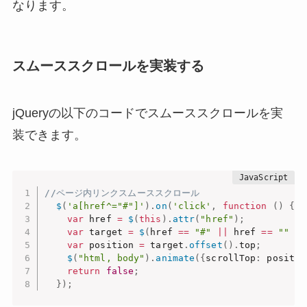
なります。
スムーススクロールを実装する
jQueryの以下のコードでスムーススクロールを実
装できます。
//ページ内リンクスムーススクロール
$
(
'a[href^="#"]'
)
.
on
(
'click'
,
function
(
)
{
var
 href 
=
$
(
this
)
.
attr
(
"href"
)
;
var
 target 
=
$
(
href 
==
"#"
||
 href 
==
""
?
var
 position 
=
 target
.
offset
(
)
.
top
;
$
(
"html, body"
)
.
animate
(
{
scrollTop
:
 positio
return
false
;
}
)
;