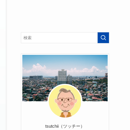
tsutchii（ツッチー）