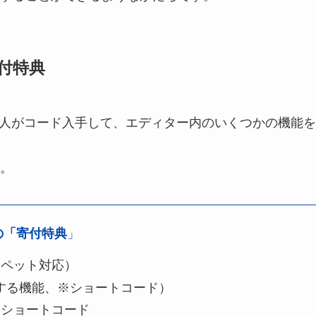
付特典
った人がコード入手して、エディター内のいくつかの機能を
。
の「寄付特典
」
ニペット対応）
入する機能、※ショートコード）
るショートコード