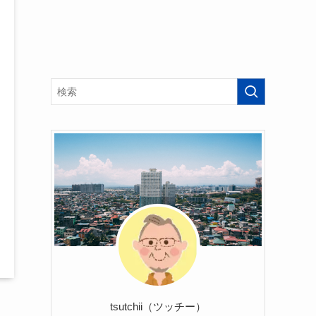
tsutchii（ツッチー）