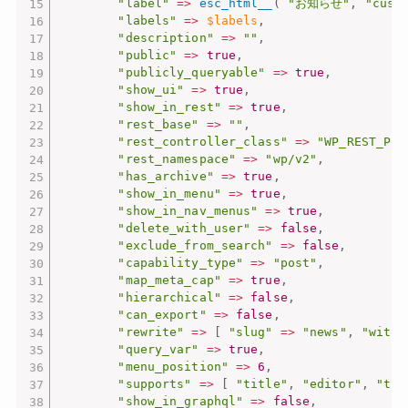
"label"
=
>
esc_html__
(
"お知らせ"
,
"cust
"labels"
=
>
$labels
,
"description"
=
>
""
,
"public"
=
>
true
,
"publicly_queryable"
=
>
true
,
"show_ui"
=
>
true
,
"show_in_rest"
=
>
true
,
"rest_base"
=
>
""
,
"rest_controller_class"
=
>
"WP_REST_Pos
"rest_namespace"
=
>
"wp/v2"
,
"has_archive"
=
>
true
,
"show_in_menu"
=
>
true
,
"show_in_nav_menus"
=
>
true
,
"delete_with_user"
=
>
false
,
"exclude_from_search"
=
>
false
,
"capability_type"
=
>
"post"
,
"map_meta_cap"
=
>
true
,
"hierarchical"
=
>
false
,
"can_export"
=
>
false
,
"rewrite"
=
>
[
"slug"
=
>
"news"
,
"with_
"query_var"
=
>
true
,
"menu_position"
=
>
6
,
"supports"
=
>
[
"title"
,
"editor"
,
"thu
"show_in_graphql"
=
>
false
,