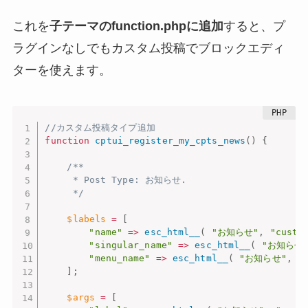
これを
子テーマのfunction.phpに追加
すると、プ
ラグインなしでもカスタム投稿でブロックエディ
ターを使えます。
//カスタム投稿タイプ追加
function
cptui_register_my_cpts_news
(
)
{
/**

	 * Post Type: お知らせ.

	 */
$labels
=
[
"name"
=
>
esc_html__
(
"お知らせ"
,
"custo
"singular_name"
=
>
esc_html__
(
"お知らせ
"menu_name"
=
>
esc_html__
(
"お知らせ"
,
"
]
;
$args
=
[