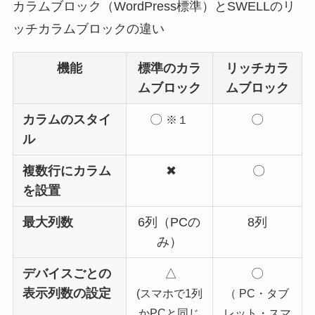
カラムブロック（WordPress標準）とSWELLのリ
ッチカラムブロックの違い
機能
標準のカラ
リッチカラ
ムブロック
ムブロック
カラムのスタイ
〇
〇
※１
ル
複数行にカラム
✖
〇
を設置
最大列数
6列（PCの
8列
み）
デバイスごとの
△
〇
表示列数の設定
(スマホで1列
（ PC・タブ
かPCと同じ
レット・スマ