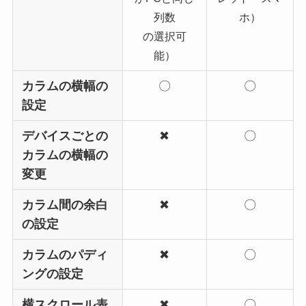
列数
ホ）
の選択可
能）
カラムの横幅の
〇
〇
設定
デバイスごとの
✖
〇
カラムの横幅の
変更
カラム間の余白
✖
〇
の設定
カラムのパディ
✖
〇
ングの設定
横スクロール表
✖
〇